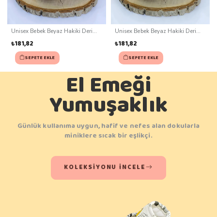
Unisex Bebek Beyaz Hakiki Deri
Unisex Bebek Beyaz Hakiki Deri
Kaydırmaz Taban Patik (0-3 ay)
Kaydırmaz Taban Patik (0-3 ay)
₺181,82
₺181,82
SEPETE EKLE
SEPETE EKLE
El Emeği
Yumuşaklık
Günlük kullanıma uygun, hafif ve nefes alan dokularla
miniklere sıcak bir eşlikçi.
KOLEKSIYONU İNCELE