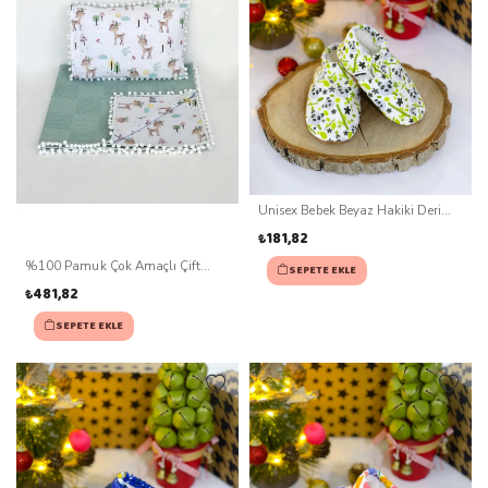
Unisex Bebek Beyaz Hakiki Deri
Kaydırmaz Taban Patik (0-3 ay)
₺181,82
%100 Pamuk Çok Amaçlı Çift
SEPETE EKLE
Katlı Müslin Battaniye Ve Yastık
₺481,82
SEPETE EKLE