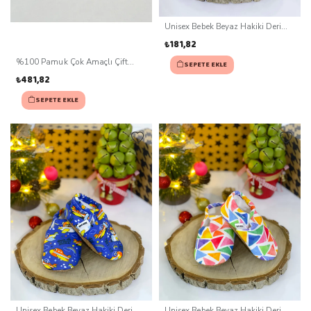
Unisex Bebek Beyaz Hakiki Deri
Kaydırmaz Taban Patik (0-3 ay)
₺181,82
%100 Pamuk Çok Amaçlı Çift
SEPETE EKLE
Katlı Müslin Battaniye Ve Yastık
₺481,82
SEPETE EKLE
Unisex Bebek Beyaz Hakiki Deri
Unisex Bebek Beyaz Hakiki Deri