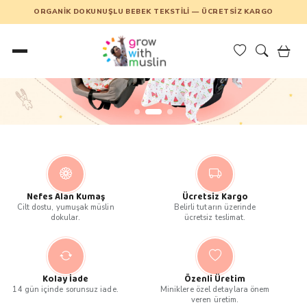
ORGANIK DOKUNUŞLU BEBEK TEKSTILI — ÜCRETSIZ KARGO
Nefes Alan Kumaş
Ücretsiz Kargo
Cilt dostu, yumuşak müslin
Belirli tutarın üzerinde
dokular.
ücretsiz teslimat.
Kolay İade
Özenli Üretim
14 gün içinde sorunsuz iade.
Miniklere özel detaylara önem
veren üretim.