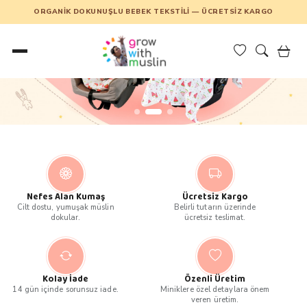
ORGANIK DOKUNUŞLU BEBEK TEKSTILI — ÜCRETSIZ KARGO
Nefes Alan Kumaş
Ücretsiz Kargo
Cilt dostu, yumuşak müslin
Belirli tutarın üzerinde
dokular.
ücretsiz teslimat.
Kolay İade
Özenli Üretim
14 gün içinde sorunsuz iade.
Miniklere özel detaylara önem
veren üretim.