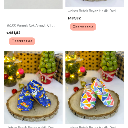
Unisex Bebek Beyaz Hakiki Deri
Kaydırmaz Taban Patik (0-3 ay)
₺181,82
%100 Pamuk Çok Amaçlı Çift
SEPETE EKLE
Katlı Müslin Battaniye Ve Yastık
₺481,82
SEPETE EKLE
Unisex Bebek Beyaz Hakiki Deri
Unisex Bebek Beyaz Hakiki Deri