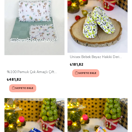
Unisex Bebek Beyaz Hakiki Deri
Kaydırmaz Taban Patik (0-3 ay)
₺181,82
%100 Pamuk Çok Amaçlı Çift
SEPETE EKLE
Katlı Müslin Battaniye Ve Yastık
₺481,82
SEPETE EKLE