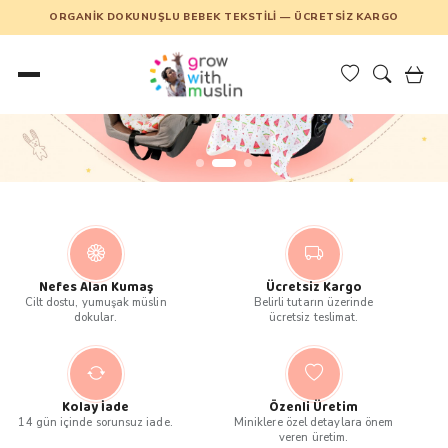
ORGANIK DOKUNUŞLU BEBEK TEKSTILI — ÜCRETSIZ KARGO
Nefes Alan Kumaş
Ücretsiz Kargo
Cilt dostu, yumuşak müslin
Belirli tutarın üzerinde
dokular.
ücretsiz teslimat.
Kolay İade
Özenli Üretim
14 gün içinde sorunsuz iade.
Miniklere özel detaylara önem
veren üretim.