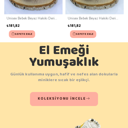
Unisex Bebek Beyaz Hakiki Deri
Unisex Bebek Beyaz Hakiki Deri
Kaydırmaz Taban Patik (0-3 ay)
Kaydırmaz Taban Patik (0-3 ay)
₺181,82
₺181,82
SEPETE EKLE
SEPETE EKLE
El Emeği
Yumuşaklık
Günlük kullanıma uygun, hafif ve nefes alan dokularla
miniklere sıcak bir eşlikçi.
KOLEKSIYONU İNCELE