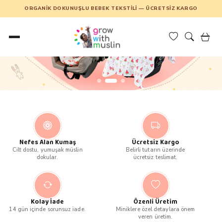
ORGANIK DOKUNUŞLU BEBEK TEKSTILI — ÜCRETSIZ KARGO
Nefes Alan Kumaş
Ücretsiz Kargo
Cilt dostu, yumuşak müslin
Belirli tutarın üzerinde
dokular.
ücretsiz teslimat.
Kolay İade
Özenli Üretim
14 gün içinde sorunsuz iade.
Miniklere özel detaylara önem
veren üretim.