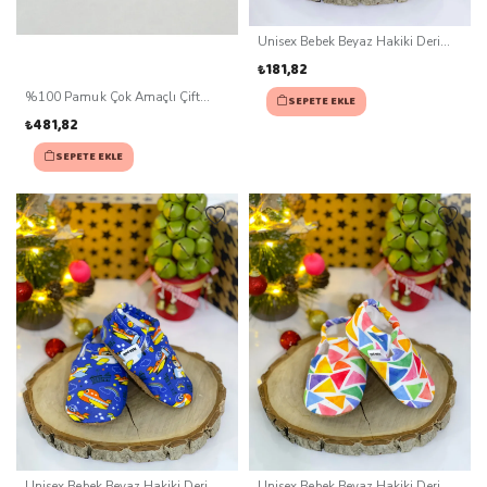
Unisex Bebek Beyaz Hakiki Deri
Kaydırmaz Taban Patik (0-3 ay)
₺181,82
%100 Pamuk Çok Amaçlı Çift
SEPETE EKLE
Katlı Müslin Battaniye Ve Yastık
₺481,82
SEPETE EKLE
Unisex Bebek Beyaz Hakiki Deri
Unisex Bebek Beyaz Hakiki Deri