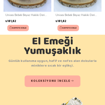
Unisex Bebek Beyaz Hakiki Deri
Unisex Bebek Beyaz Hakiki Deri
Kaydırmaz Taban Patik (0-3 ay)
Kaydırmaz Taban Patik (0-3 ay)
₺181,82
₺181,82
SEPETE EKLE
SEPETE EKLE
El Emeği
Yumuşaklık
Günlük kullanıma uygun, hafif ve nefes alan dokularla
miniklere sıcak bir eşlikçi.
KOLEKSIYONU İNCELE