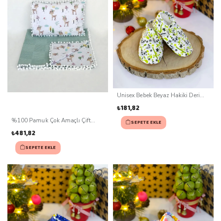
Unisex Bebek Beyaz Hakiki Deri
Kaydırmaz Taban Patik (0-3 ay)
₺181,82
%100 Pamuk Çok Amaçlı Çift
SEPETE EKLE
Katlı Müslin Battaniye Ve Yastık
₺481,82
SEPETE EKLE