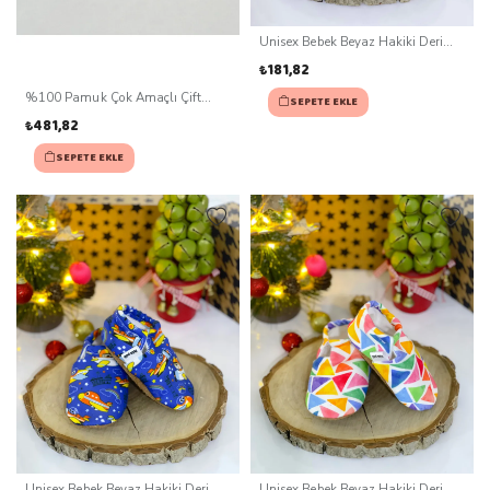
Unisex Bebek Beyaz Hakiki Deri
Kaydırmaz Taban Patik (0-3 ay)
₺181,82
%100 Pamuk Çok Amaçlı Çift
SEPETE EKLE
Katlı Müslin Battaniye Ve Yastık
₺481,82
SEPETE EKLE
Unisex Bebek Beyaz Hakiki Deri
Unisex Bebek Beyaz Hakiki Deri