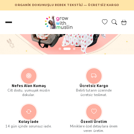
ORGANIK DOKUNUŞLU BEBEK TEKSTILI — ÜCRETSIZ KARGO
Nefes Alan Kumaş
Ücretsiz Kargo
Cilt dostu, yumuşak müslin
Belirli tutarın üzerinde
dokular.
ücretsiz teslimat.
Kolay İade
Özenli Üretim
14 gün içinde sorunsuz iade.
Miniklere özel detaylara önem
veren üretim.