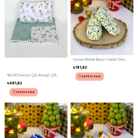
Unisex Bebek Beyaz Hakiki Deri
Kaydırmaz Taban Patik (0-3 ay)
₺181,82
%100 Pamuk Çok Amaçlı Çift
SEPETE EKLE
Katlı Müslin Battaniye Ve Yastık
₺481,82
SEPETE EKLE