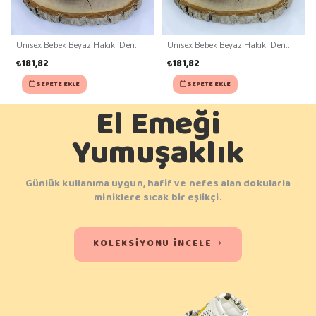
Unisex Bebek Beyaz Hakiki Deri
Unisex Bebek Beyaz Hakiki Deri
Kaydırmaz Taban Patik (0-3 ay)
Kaydırmaz Taban Patik (0-3 ay)
₺181,82
₺181,82
SEPETE EKLE
SEPETE EKLE
El Emeği
Yumuşaklık
Günlük kullanıma uygun, hafif ve nefes alan dokularla
miniklere sıcak bir eşlikçi.
KOLEKSIYONU İNCELE